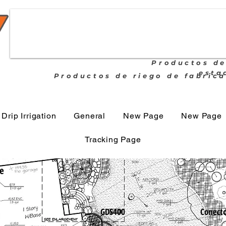
Productos de
esta
Productos de riego de fabric
Drip Irrigation
General
New Page
New Page
Tracking Page
de
GDS400
Conecto