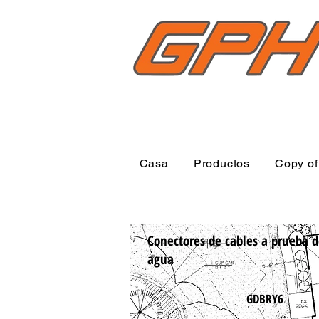
Casa
Productos
Copy of 
Conectores de cables a prueba 
agua
GDBRY6