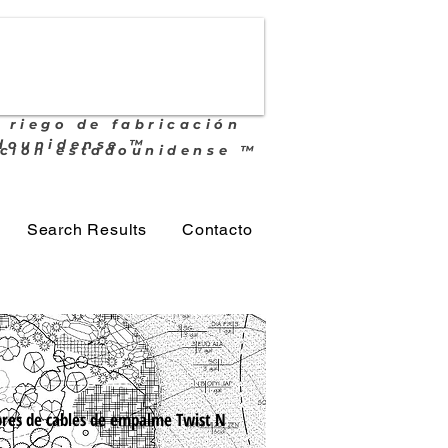
 riego de fabricación
dounidense ™
ación estadounidense ™
Search Results
Contacto
res de cables de empalme Twist N