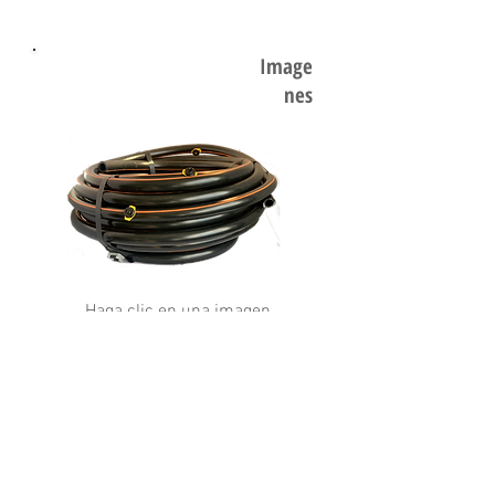
Image
nes
Haga clic en una imagen
para ampliarla
Detall
es
CP-4-36-50