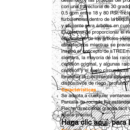
desarrollo y las pruebas del p
con una trayectoria de 30 grad
0.5 gpm entre 18 y 80 PSI. Incl
turbulencias dentro de la boquil
y eficiente para árboles en cual
El objetivo de proporcionar el 
crecimiento de los árboles jóv
establecidos mientras se previen
inspiró el concepto de sTREEm
siembra, la mayoría de las raíc
cepellón original, y algunas ra
cepellón y el suelo circundan
fomentar el crecimiento saludab
dispositivos de riego "profundo"
Caracteristicas
Se adapta a cualquier ventana
e
Pantalla de rociado fija estánda
Flecha direccional grande fácil 
ajuste preciso.
Haga clic
aquí
para l