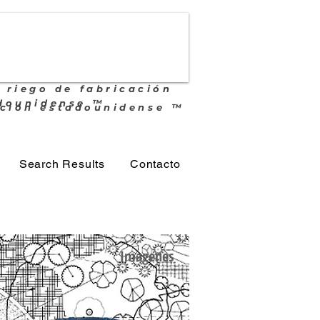
 riego de fabricación
dounidense ™
ación estadounidense ™
Search Results
Contacto
Imagenes