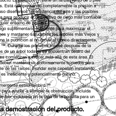
roducto. El sTREEm ™ tiene un lanzamiento de 3 pies
os. Está compensando completamente la presión a
uso diseñamos la resistencia del aire y las posibles
la para producir el dispositivo de riego más confiable
quier entorno de paisaje.
riego suplementario suficiente para maximizar el
enes y mantener saludables los árboles más viejos y
e la pudrición al no rociar el tronco directamente,
 ™. Durante los primeros meses después de la
es de un árbol todavía se encuentran dentro del
íces comienzan a crecer más allá de esta área. El
te deben mantenerse uniformemente húmedos para
le de las raíces. Inundar este cepellón instalando
 es ineficiente y potencialmente dañino.
mergente estilo
Rainbird
™
r para ayudar a eliminar la obstrucción, incluida
de leer moldeada en la tapa de la boquilla para un
a demostración del producto.