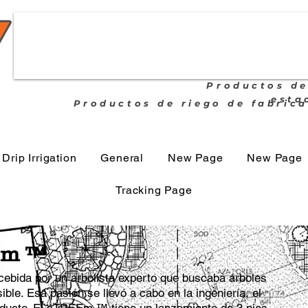
Productos de
esta
Productos de riego de fabric
Drip Irrigation
General
New Page
New Page
Tracking Page
Em ™
flujo
ebida por un arbolista experto que buscaba árboles
ble. Esa pasión se llevó a cabo en la ingeniería, el